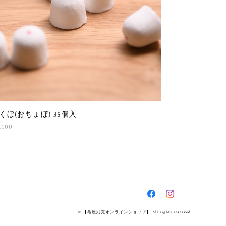
くぼ(おちょぼ) 35個入
,100
© 【亀屋則克オンラインショップ】 All rights reserved.