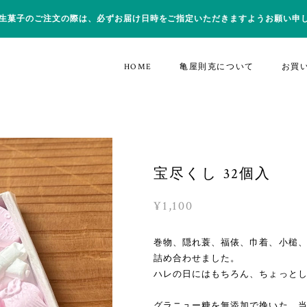
生菓子のご注文の際は、必ずお届け日時をご指定いただきますようお願い申
HOME
亀屋則克について
お買
宝尽くし 32個入
¥1,100
巻物、隠れ蓑、福俵、巾着、小槌、
詰め合わせました。
ハレの日にはもちろん、ちょっと
グラニュー糖を無添加で挽いた、