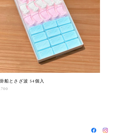
掛船とさざ波 54個入
,700