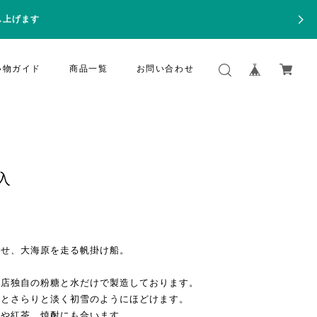
し上げます
い物ガイド
商品一覧
お問い合わせ
入
かせ、大海原を走る帆掛け船。
当店独自の粉糖と水だけで製造しております。
るとさらりと淡く初雪のようにほどけます。
ーや紅茶、焼酎にも合います。