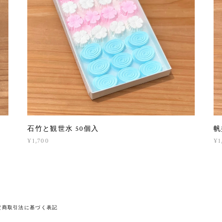
石竹と観世水 50個入
帆
¥1,700
¥1
定商取引法に基づく表記