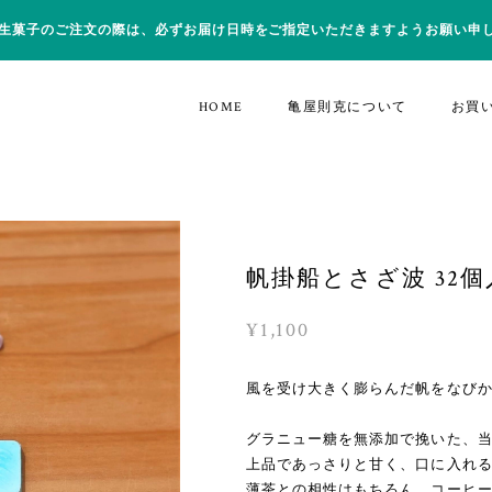
生菓子のご注文の際は、必ずお届け日時をご指定いただきますようお願い申
HOME
亀屋則克について
お買
帆掛船とさざ波 32個
¥1,100
風を受け大きく膨らんだ帆をなび
グラニュー糖を無添加で挽いた、
上品であっさりと甘く、口に入れ
薄茶との相性はもちろん、コーヒ