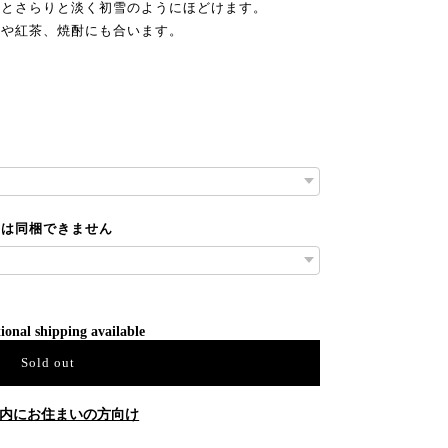
るとさらりと淡く初雪のようにほどけます。
ーや紅茶、焼酎にも合います。
とは同梱できません
ional shipping available
Sold out
内にお住まいの方向け