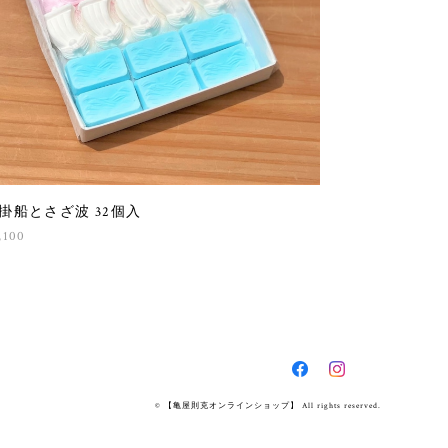
掛船とさざ波 32個入
,100
© 【亀屋則克オンラインショップ】 All rights reserved.