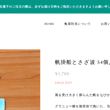
生菓子のご注文の際は、必ずお届け日時をご指定いただきますようお願い申
HOME
亀屋則克について
お買
帆掛船とさざ波 54個
¥1,700
SOLD OUT
風を受け大きく膨らんだ帆をなび
グラニュー糖を無添加で挽いた、