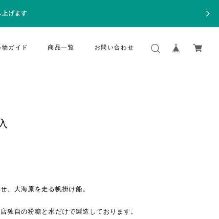
し上げます
い物ガイド
商品一覧
お問い合わせ
入
かせ、大海原を走る帆掛け船。
当店独自の粉糖と水だけで製造しております。